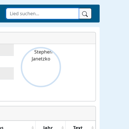
as
Jahr
Text