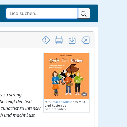
s zu streng.
o zeigt der Text
Mit
Amazon Music
das MP3-
Lied kostenlos
 zunächst zu intensiv
herunterladen.
ch und macht Lust