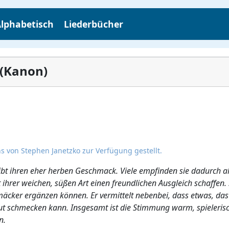
lphabetisch
Liederbücher
 (Kanon)
s von Stephen Janetzko zur Verfügung gestellt.
eibt ihren eher herben Geschmack. Viele empfinden sie dadurch al
hrer weichen, süßen Art einen freundlichen Ausgleich schaffen. S
mäcker ergänzen können. Er vermittelt nebenbei, dass etwas, das
gut schmecken kann. Insgesamt ist die Stimmung warm, spieleris
n.