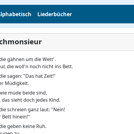
lphabetisch
Liederbücher
chmonsieur
e gähnen um die Wett'.
die woll'n noch nicht ins Bett.
 sagen: "Das hat Zeit!"
er Müdigkeit.
ie müde beide sind,
as sieht doch jedes Kind.
 schreien ganz laut: "Nein!
 Bett hinein!"
e geben keine Ruh.
 Augen zu.