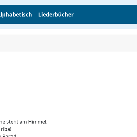
lphabetisch
Liederbücher
ne steht am Himmel.
 riba!
e Party!