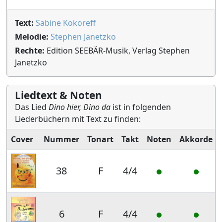
Text:
Sabine Kokoreff
Melodie:
Stephen Janetzko
Rechte:
Edition SEEBÄR-Musik, Verlag Stephen
Janetzko
Liedtext & Noten
Das Lied
Dino hier, Dino da
ist in folgenden
Liederbüchern mit Text zu finden:
Cover
Nummer
Tonart
Takt
Noten
Akkorde
38
F
4/4
6
F
4/4