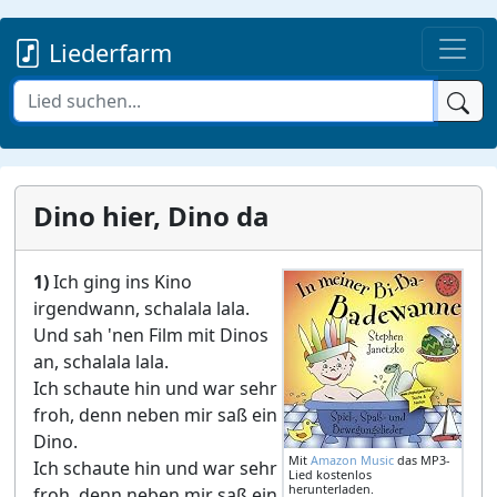
Liederfarm
Dino hier, Dino da
1)
Ich ging ins Kino
irgendwann, schalala lala.
Und sah 'nen Film mit Dinos
an, schalala lala.
Ich schaute hin und war sehr
froh, denn neben mir saß ein
Dino.
Mit
Amazon Music
das MP3-
Ich schaute hin und war sehr
Lied kostenlos
herunterladen.
froh, denn neben mir saß ein