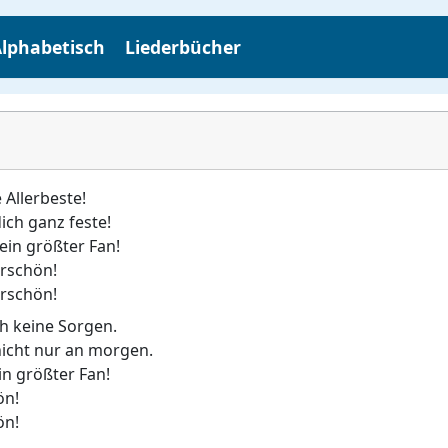
lphabetisch
Liederbücher
 Allerbeste!
ich ganz feste!
ein größter Fan!
rschön!
rschön!
ch keine Sorgen.
nicht nur an morgen.
in größter Fan!
ön!
ön!