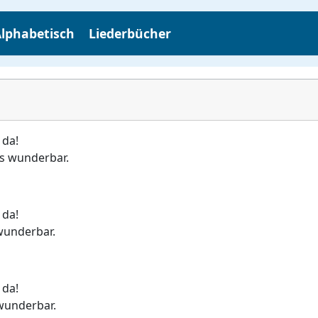
lphabetisch
Liederbücher
 da!
ns wunderbar.
 da!
wunderbar.
 da!
wunderbar.