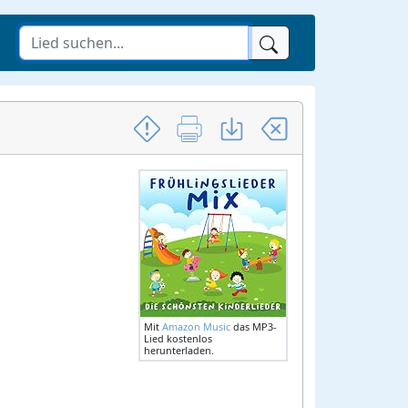
Mit
Amazon Music
das MP3-
Lied kostenlos
herunterladen.