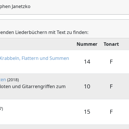
ephen Janetzko
lgenden Liederbüchern mit Text zu finden:
Nummer
Tonart
 Krabbeln, Flattern und Summen
14
F
ten
(2018)
10
F
 Noten und Gitarrengriffen zum
7)
15
F