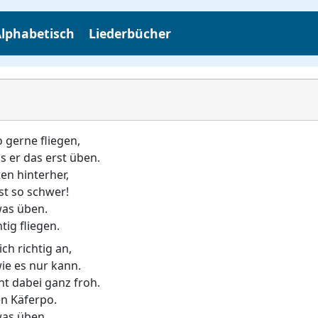
lphabetisch
Liederbücher
o gerne fliegen,
s er das erst üben.
ten hinterher,
st so schwer!
was üben.
tig fliegen.
ich richtig an,
wie es nur kann.
ht dabei ganz froh.
en Käferpo.
was üben.