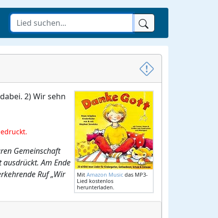
 dabei. 2) Wir sehn
gedruckt.
püren Gemeinschaft
lt ausdrückt. Am Ende
erkehrende Ruf „Wir
Mit
Amazon Music
das MP3-
Lied kostenlos
herunterladen.