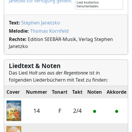
Janetzko zur Verfügung gestellt.
Lied kostenlos
herunterladen.
Text:
Stephen Janetzko
Melodie:
Thomas Kornfeld
Rechte:
Edition SEEBÄR-Musik, Verlag Stephen
Janetzko
Liedtext & Noten
Das Lied
Holt uns aus der Regentonne
ist in
folgenden Liederbüchern mit Text zu finden:
Cover
Nummer
Tonart
Takt
Noten
Akkorde
14
F
2/4