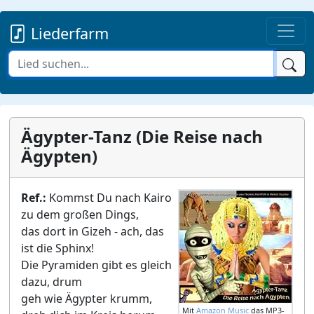
Liederfarm
Ägypter-Tanz (Die Reise nach
Ägypten)
Ref.:
Kommst Du nach Kairo
zu dem großen Dings,
das dort in Gizeh - ach, das
ist die Sphinx!
Die Pyramiden gibt es gleich
dazu, drum
geh wie Ägypter krumm,
Mit
Amazon Music
das MP3-