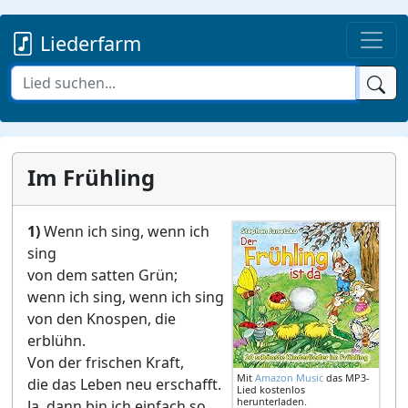
Liederfarm
Im Frühling
1)
Wenn ich sing, wenn ich
sing
von dem satten Grün;
wenn ich sing, wenn ich sing
von den Knospen, die
erblühn.
Von der frischen Kraft,
Mit
Amazon Music
das MP3-
die das Leben neu erschafft.
Lied kostenlos
herunterladen.
Ja, dann bin ich einfach so