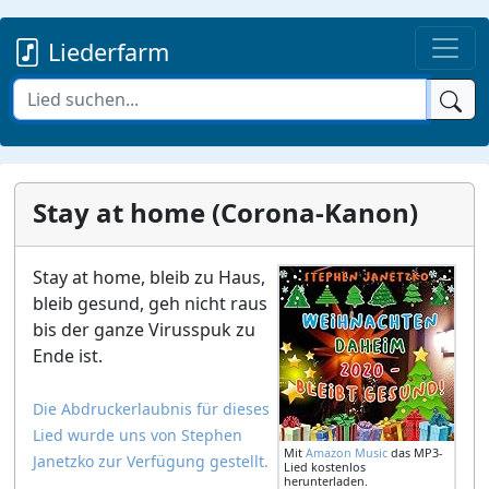
Liederfarm
Stay at home (Corona-Kanon)
Stay at home, bleib zu Haus,
bleib gesund, geh nicht raus
bis der ganze Virusspuk zu
Ende ist.
Die Abdruckerlaubnis für dieses
Lied wurde uns von Stephen
Mit
Amazon Music
das MP3-
Janetzko zur Verfügung gestellt.
Lied kostenlos
herunterladen.