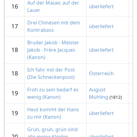
Auf der Mauer, auf der
16
überliefert
Lauer
Drei Chinesen mit dem
17
überliefert
Kontrabass
Bruder Jakob - Meister
18
Jakob - Frère Jacques
überliefert
(Kanon)
Ich fahr mit der Post
18
Österreich
(Die Schneckenpost)
Froh zu sein bedarf es
August
19
wenig (Kanon)
Mühling
(1812)
Heut kommt der Hans
19
überliefert
zu mir (Kanon)
Grün, grün, grün sind
20
alle meine Kleider
überliefert