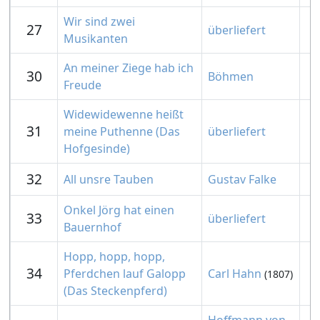
Wir sind zwei
27
überliefert
Musikanten
An meiner Ziege hab ich
30
Böhmen
Freude
Widewidewenne heißt
31
meine Puthenne (Das
überliefert
Hofgesinde)
32
All unsre Tauben
Gustav Falke
Onkel Jörg hat einen
33
überliefert
Bauernhof
Hopp, hopp, hopp,
34
Pferdchen lauf Galopp
Carl Hahn
(1807)
(Das Steckenpferd)