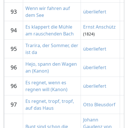
Wenn wir fahren auf
93
überliefert
dem See
Es klappert die Mühle
Ernst Anschütz
94
am rauschenden Bach
(1824)
Trarira, der Sommer, der
95
überliefert
ist da
Hejo, spann den Wagen
96
überliefert
an (Kanon)
Es regnet, wenn es
96
überliefert
regnen will (Kanon)
Es regnet, tropf, tropf,
97
Otto Bleusdorf
auf das Haus
Johann
Bunt sind schon die
Gaudenz von