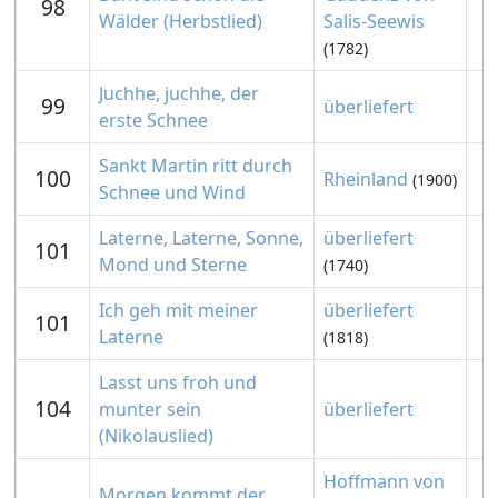
98
Wälder (Herbstlied)
Salis-Seewis
(1782)
Juchhe, juchhe, der
99
überliefert
erste Schnee
Sankt Martin ritt durch
100
Rheinland
(1900)
Schnee und Wind
Laterne, Laterne, Sonne,
überliefert
101
Mond und Sterne
(1740)
Ich geh mit meiner
überliefert
101
Laterne
(1818)
Lasst uns froh und
104
munter sein
überliefert
(Nikolauslied)
Hoffmann von
Morgen kommt der