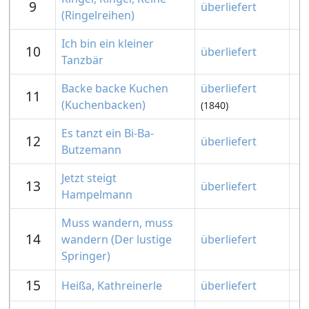
9
überliefert
(Ringelreihen)
Ich bin ein kleiner
10
überliefert
Tanzbär
Backe backe Kuchen
überliefert
11
(Kuchenbacken)
(1840)
Es tanzt ein Bi-Ba-
12
überliefert
Butzemann
Jetzt steigt
13
überliefert
Hampelmann
Muss wandern, muss
14
wandern (Der lustige
überliefert
Springer)
15
Heißa, Kathreinerle
überliefert