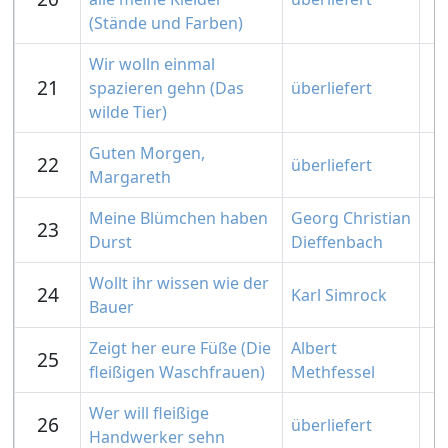
(Stände und Farben)
Wir wolln einmal
21
spazieren gehn (Das
überliefert
wilde Tier)
Guten Morgen,
22
überliefert
Margareth
Meine Blümchen haben
Georg Christian
23
Durst
Dieffenbach
Wollt ihr wissen wie der
24
Karl Simrock
Bauer
Zeigt her eure Füße (Die
Albert
25
fleißigen Waschfrauen)
Methfessel
Wer will fleißige
26
überliefert
Handwerker sehn