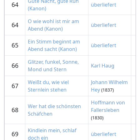
Gute Nacht, gute Ruh
64
überliefert
(Kanon)
O wie wohl ist mir am
64
überliefert
Abend (Kanon)
Ein Stimm beginnt am
65
überliefert
Abend sacht (Kanon)
Glitzer, funkel, Sonne,
66
Karl Haug
Mond und Stern
Weißt du, wie viel
Johann Wilhelm
67
Sternlein stehen
Hey
(1837)
Hoffmann von
Wer hat die schönsten
68
Fallersleben
Schäfchen
(1830)
Kindlein mein, schlaf
69
überliefert
doch ein