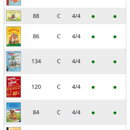
88
C
4/4
86
C
4/4
134
C
4/4
120
C
4/4
84
C
4/4