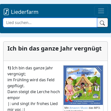
Liederfarm
Ich bin das ganze Jahr vergnügt
1)
Ich bin das ganze Jahr
vergnügt;
im Frühling wird das Feld
gepflügt.
Dann steigt die Lerche hoch
empor
|: und singt ihr frohes Lied
Mit
Amazon Music
das MP3-
mir vor. :|
Lied kostenlos