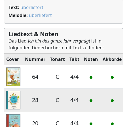
Text:
überliefert
Melodie:
überliefert
Liedtext & Noten
Das Lied
Ich bin das ganze Jahr vergnügt
ist in
folgenden Liederbüchern mit Text zu finden:
Cover
Nummer
Tonart
Takt
Noten
Akkorde
64
C
4/4
28
C
4/4
20
C
4/4