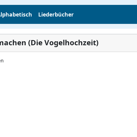
lphabetisch
Liederbücher
 machen (Die Vogelhochzeit)
en