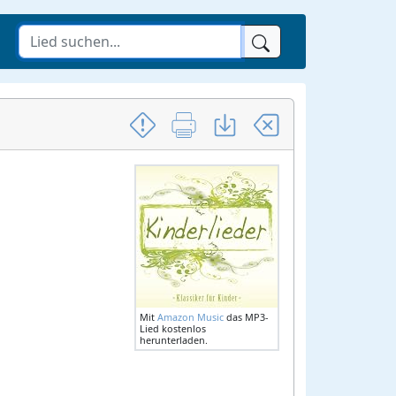
Mit
Amazon Music
das MP3-
Lied kostenlos
herunterladen.