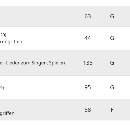
63
G
020)
44
G
rengriffen
135
G
e - Lieder zum Singen, Spielen
95
G
9)
58
F
griffen