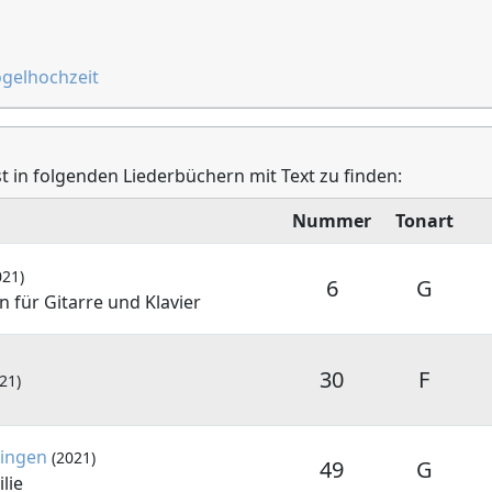
ogelhochzeit
st in folgenden Liederbüchern mit Text zu finden:
Nummer
Tonart
021)
6
G
 für Gitarre und Klavier
30
F
21)
ringen
(2021)
49
G
lie