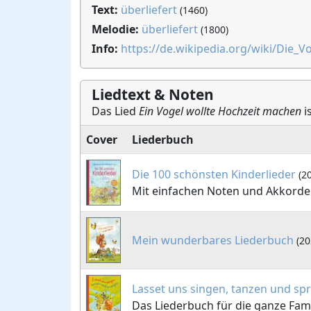
Text:
überliefert
(1460)
Melodie:
überliefert
(1800)
Info:
https://de.wikipedia.org/wiki/Die_V
Liedtext & Noten
Das Lied
Ein Vogel wollte Hochzeit machen
i
Cover
Liederbuch
Die 100 schönsten Kinderlieder
(2
Mit einfachen Noten und Akkorden
Mein wunderbares Liederbuch
(20
Lasset uns singen, tanzen und sp
Das Liederbuch für die ganze Fami