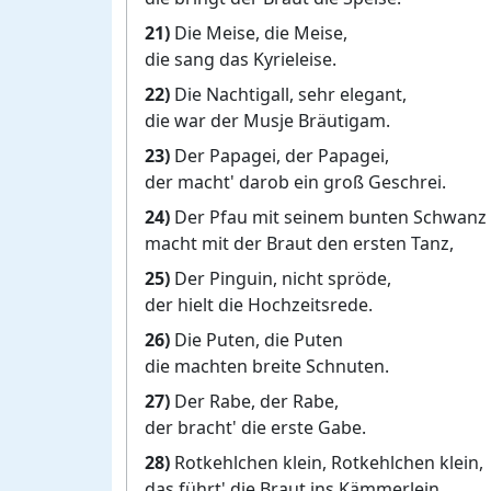
21)
Die Meise, die Meise,
die sang das Kyrieleise.
22)
Die Nachtigall, sehr elegant,
die war der Musje Bräutigam.
23)
Der Papagei, der Papagei,
der macht' darob ein groß Geschrei.
24)
Der Pfau mit seinem bunten Schwanz
macht mit der Braut den ersten Tanz,
25)
Der Pinguin, nicht spröde,
der hielt die Hochzeitsrede.
26)
Die Puten, die Puten
die machten breite Schnuten.
27)
Der Rabe, der Rabe,
der bracht' die erste Gabe.
28)
Rotkehlchen klein, Rotkehlchen klein,
das führt' die Braut ins Kämmerlein.