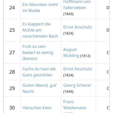
Hoffmann von
Ein Männlein steht
24
Fallersleben
D
im Walde
(1843)
Es klappert die
Ernst Anschütz
25
Mühle am
D
(1824)
rauschenden Bach
Froh zu sein
August
27
bedarf es wenig
C
Mühling
(1812)
(Kanon)
Fuchs du hast die
Ernst Anschütz
28
C
Gans gestohlen
(1824)
Guten Abend, gut'
Georg Scherer
29
C
Nacht
(1849)
Franz
30
Hänschen klein
Wiedemann
C