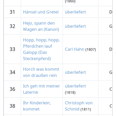
(1860)
31
Hänsel und Gretel
überliefert
D
Hejo, spann den
32
überliefert
G
Wagen an (Kanon)
Hopp, hopp, hopp,
Pferdchen lauf
33
Carl Hahn
D
(1807)
Galopp (Das
Steckenpferd)
Horch was kommt
34
überliefert
G
von draußen rein
Ich geh mit meiner
überliefert
36
C
Laterne
(1818)
Ihr Kinderlein,
Christoph von
38
C
kommet
Schmid
(1811)