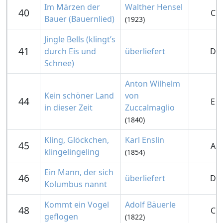
Im Märzen der
Walther Hensel
40
C
Bauer (Bauernlied)
(1923)
Jingle Bells (klingt’s
41
durch Eis und
überliefert
D
Schnee)
Anton Wilhelm
Kein schöner Land
von
44
E
in dieser Zeit
Zuccalmaglio
(1840)
Kling, Glöckchen,
Karl Enslin
45
A
klingelingeling
(1854)
Ein Mann, der sich
46
überliefert
D
Kolumbus nannt
Kommt ein Vogel
Adolf Bäuerle
48
C
geflogen
(1822)