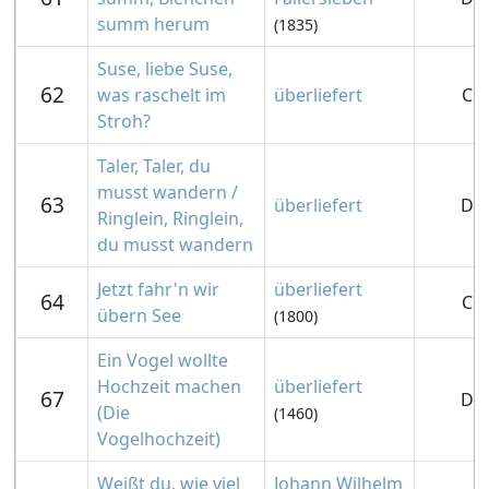
summ herum
(1835)
Suse, liebe Suse,
62
was raschelt im
überliefert
C
Stroh?
Taler, Taler, du
musst wandern /
63
überliefert
D
Ringlein, Ringlein,
du musst wandern
Jetzt fahr'n wir
überliefert
64
C
übern See
(1800)
Ein Vogel wollte
Hochzeit machen
überliefert
67
D
(Die
(1460)
Vogelhochzeit)
Weißt du, wie viel
Johann Wilhelm