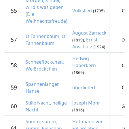
Morgen, Kinder,
wird's was geben
55
Volkslied
C
(1795)
(Die
Weihnachtsfreude)
August Zarnack
O Tannenbaum, O
57
,
Ernst
D
(1819)
Tannenbaum
Anschütz
(1924)
Hedwig
Schneeflöckchen,
58
Haberkern
C
Weißröckchen
(1869)
Spannenlanger
59
überliefert
C
Hansel
Stille Nacht, heilige
Joseph Mohr
60
G
Nacht
(1816)
Summ, summ,
Hoffmann von
61
summ, Bienchen
Fallersleben
D