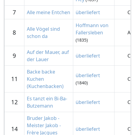
7
Alle meine Entchen
überliefert
C
Hoffmann von
Alle Vögel sind
8
Fallersleben
A
schon da
(1835)
Auf der Mauer, auf
9
überliefert
C
der Lauer
Backe backe
überliefert
11
Kuchen
C
(1840)
(Kuchenbacken)
Es tanzt ein Bi-Ba-
12
überliefert
C
Butzemann
Bruder Jakob -
Meister Jakob -
14
überliefert
C
Frère Jacques