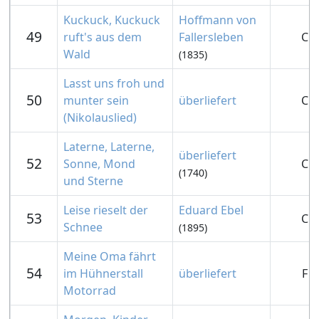
Kuckuck, Kuckuck
Hoffmann von
49
ruft's aus dem
Fallersleben
C
Wald
(1835)
Lasst uns froh und
50
munter sein
überliefert
C
(Nikolauslied)
Laterne, Laterne,
überliefert
52
Sonne, Mond
C
(1740)
und Sterne
Leise rieselt der
Eduard Ebel
53
C
Schnee
(1895)
Meine Oma fährt
54
im Hühnerstall
überliefert
F
Motorrad