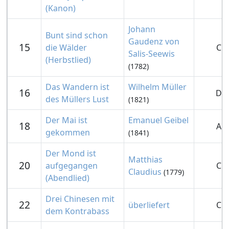
(Kanon)
Johann
Bunt sind schon
Gaudenz von
15
die Wälder
C
Salis-Seewis
(Herbstlied)
(1782)
Das Wandern ist
Wilhelm Müller
16
D
des Müllers Lust
(1821)
Der Mai ist
Emanuel Geibel
18
A
gekommen
(1841)
Der Mond ist
Matthias
20
aufgegangen
C
Claudius
(1779)
(Abendlied)
Drei Chinesen mit
22
überliefert
C
dem Kontrabass