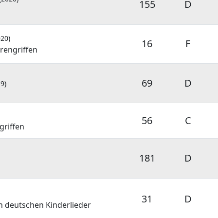
155
D
020)
16
F
rengriffen
69
D
9)
56
C
griffen
181
D
31
D
n deutschen Kinderlieder