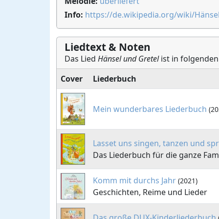
Melodie:
überliefert
Info:
https://de.wikipedia.org/wiki/Hänse
Liedtext & Noten
Das Lied
Hänsel und Gretel
ist in folgenden
Cover
Liederbuch
Mein wunderbares Liederbuch
(20
Lasset uns singen, tanzen und sp
Das Liederbuch für die ganze Fami
Komm mit durchs Jahr
(2021)
Geschichten, Reime und Lieder
Das große DUX-Kinderliederbuch