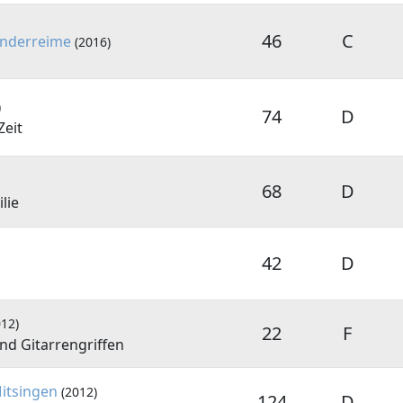
46
C
inderreime
(2016)
)
74
D
Zeit
68
D
lie
42
D
012)
22
F
nd Gitarrengriffen
itsingen
(2012)
124
D