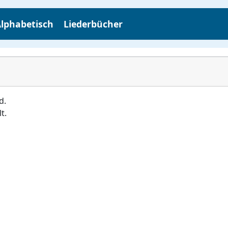
lphabetisch
Liederbücher
d.
t.