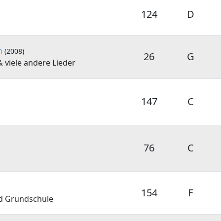
124
D
m
(2008)
26
G
 viele andere Lieder
147
C
76
C
154
F
d Grundschule