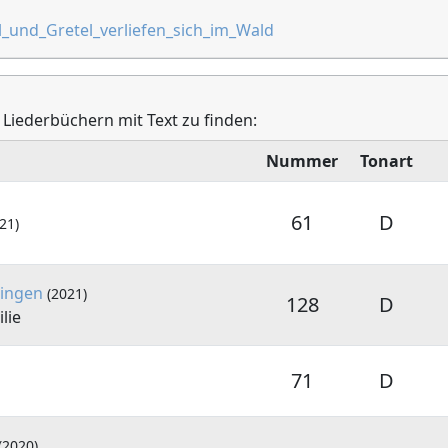
l_und_Gretel_verliefen_sich_im_Wald
 Liederbüchern mit Text zu finden:
Nummer
Tonart
61
D
21)
ringen
(2021)
128
D
lie
71
D
(2020)