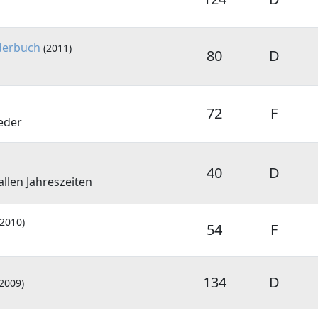
ederbuch
(2011)
80
D
72
F
eder
40
D
allen Jahreszeiten
(2010)
54
F
134
D
(2009)