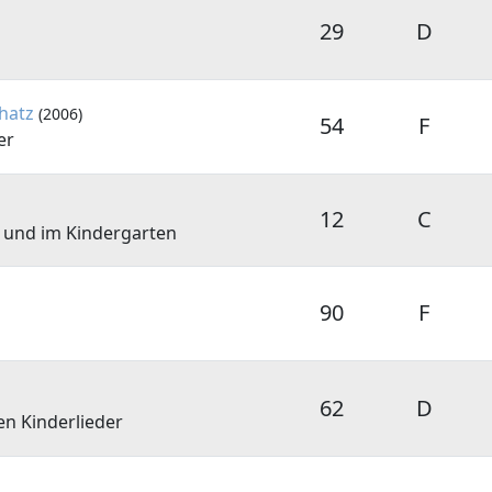
29
D
hatz
(2006)
54
F
er
12
C
e und im Kindergarten
90
F
62
D
n Kinderlieder