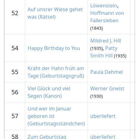
Löwenstein
,
Auf unsrer Wiese gehet
52
Hoffmann von
was (Rätsel)
Fallersleben
(1843)
Mildred J. Hill
54
Happy Birthday to You
,
Patty
(1935)
Smith Hill
(1935)
Kräht der Hahn früh am
55
Paula Dehmel
Tage (Geburtstagsgruß)
Viel Glück und viel
Werner Gneist
56
Segen (Kanon)
(1930)
Und wer im Januar
57
geboren ist
überliefert
(Geburtstagsständchen)
58
Zum Geburtstag
überliefert