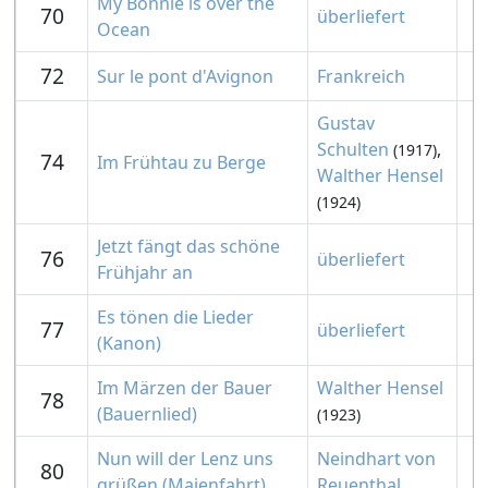
My Bonnie is over the
70
überliefert
Ocean
72
Sur le pont d'Avignon
Frankreich
Gustav
Schulten
,
(1917)
74
Im Frühtau zu Berge
Walther Hensel
(1924)
Jetzt fängt das schöne
76
überliefert
Frühjahr an
Es tönen die Lieder
77
überliefert
(Kanon)
Im Märzen der Bauer
Walther Hensel
78
(Bauernlied)
(1923)
Nun will der Lenz uns
Neindhart von
80
grüßen (Maienfahrt)
Reuenthal