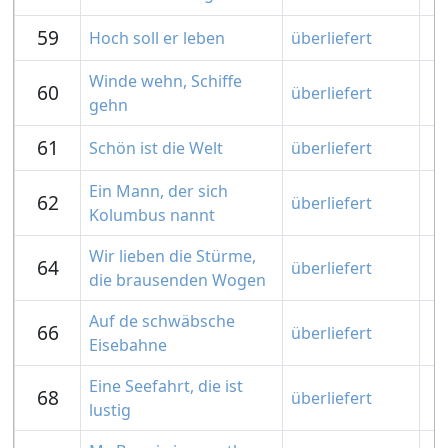
59
Hoch soll er leben
überliefert
Winde wehn, Schiffe
60
überliefert
gehn
61
Schön ist die Welt
überliefert
Ein Mann, der sich
62
überliefert
Kolumbus nannt
Wir lieben die Stürme,
64
überliefert
die brausenden Wogen
Auf de schwäbsche
66
überliefert
Eisebahne
Eine Seefahrt, die ist
68
überliefert
lustig