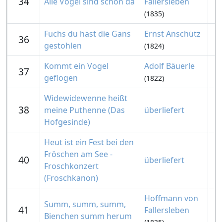
34
Alle Vögel sind schon da
Fallersleben
(1835)
Fuchs du hast die Gans
Ernst Anschütz
36
gestohlen
(1824)
Kommt ein Vogel
Adolf Bäuerle
37
geflogen
(1822)
Widewidewenne heißt
38
meine Puthenne (Das
überliefert
Hofgesinde)
Heut ist ein Fest bei den
Fröschen am See -
40
überliefert
Froschkonzert
(Froschkanon)
Hoffmann von
Summ, summ, summ,
41
Fallersleben
Bienchen summ herum