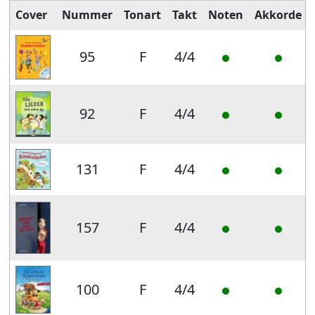
Cover
Nummer
Tonart
Takt
Noten
Akkorde
95
F
4/4
92
F
4/4
131
F
4/4
157
F
4/4
100
F
4/4