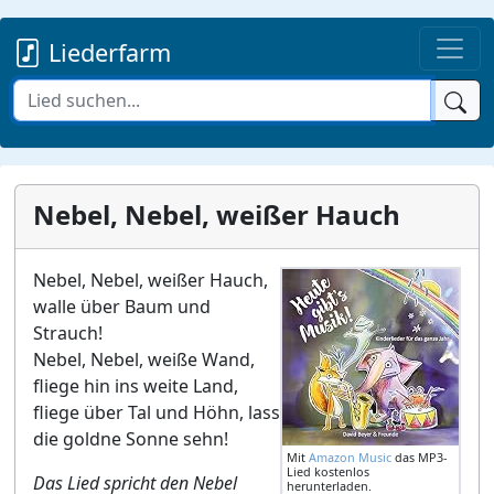
Liederfarm
Nebel, Nebel, weißer Hauch
Nebel, Nebel, weißer Hauch,
walle über Baum und
Strauch!
Nebel, Nebel, weiße Wand,
fliege hin ins weite Land,
fliege über Tal und Höhn, lass
die goldne Sonne sehn!
Mit
Amazon Music
das MP3-
Lied kostenlos
Das Lied spricht den Nebel
herunterladen.