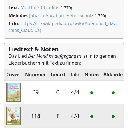
Text:
Matthias Claudius
(1779)
Melodie:
Johann Abraham Peter Schulz
(1790)
Info:
https://de.wikipedia.org/wiki/Abendlied_(Mat
thias_Claudius)
Liedtext & Noten
Das Lied
Der Mond ist aufgegangen
ist in folgenden
Liederbüchern mit Text zu finden:
Cover
Nummer
Tonart
Takt
Noten
Akkorde
69
C
4/4
118
F
4/4