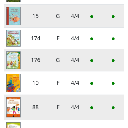
15
G
4/4
174
F
4/4
176
G
4/4
10
F
4/4
88
F
4/4