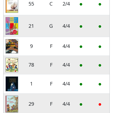
55
C
2/4
21
G
4/4
9
F
4/4
78
F
4/4
1
F
4/4
29
F
4/4