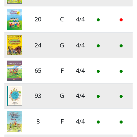
20
C
4/4
24
G
4/4
65
F
4/4
93
G
4/4
8
F
4/4