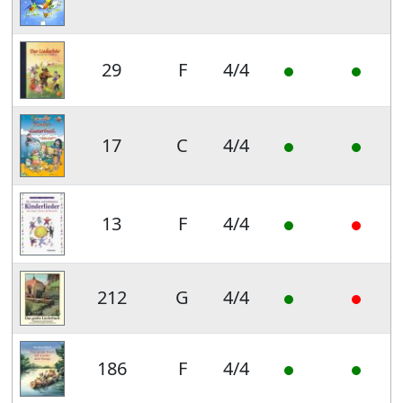
29
F
4/4
17
C
4/4
13
F
4/4
212
G
4/4
186
F
4/4