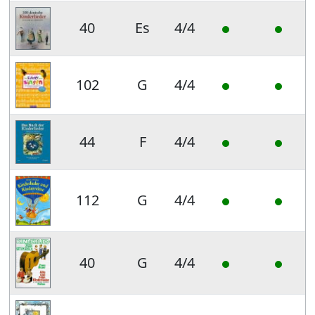
40
Es
4/4
102
G
4/4
44
F
4/4
112
G
4/4
40
G
4/4