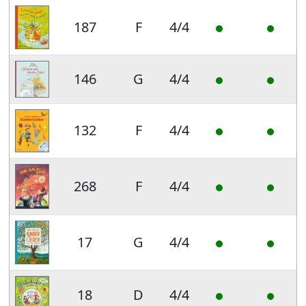
187
F
4/4
146
G
4/4
132
F
4/4
268
F
4/4
17
G
4/4
18
D
4/4