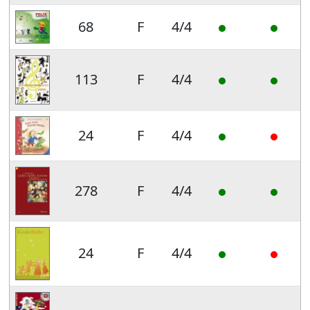
68
F
4/4
113
F
4/4
24
F
4/4
278
F
4/4
24
F
4/4