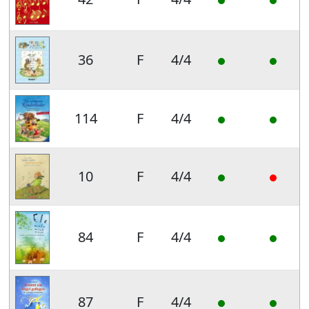
36
F
4/4
114
F
4/4
10
F
4/4
84
F
4/4
87
F
4/4