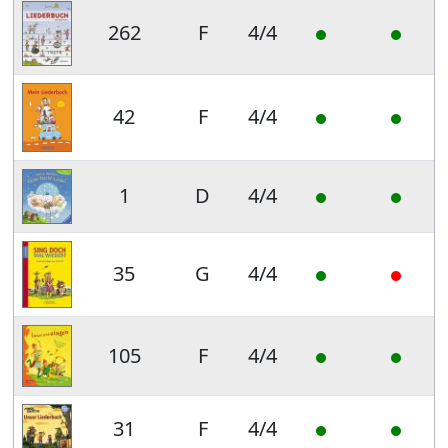
262
F
4/4
42
F
4/4
1
D
4/4
35
G
4/4
105
F
4/4
31
F
4/4