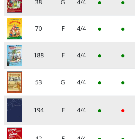
38
G
4/4
70
F
4/4
188
F
4/4
53
G
4/4
194
F
4/4
42
F
4/4