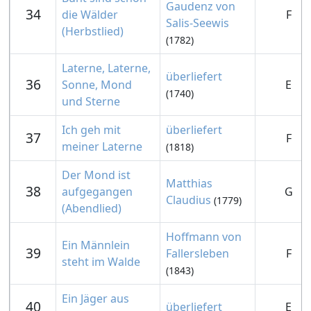
Gaudenz von
34
die Wälder
F
Salis-Seewis
(Herbstlied)
(1782)
Laterne, Laterne,
überliefert
36
Sonne, Mond
E
(1740)
und Sterne
Ich geh mit
überliefert
37
F
meiner Laterne
(1818)
Der Mond ist
Matthias
38
aufgegangen
G
Claudius
(1779)
(Abendlied)
Hoffmann von
Ein Männlein
39
Fallersleben
F
steht im Walde
(1843)
Ein Jäger aus
40
überliefert
E