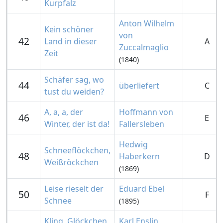
Kurpfalz
Anton Wilhelm
Kein schöner
von
42
Land in dieser
A
Zuccalmaglio
Zeit
(1840)
Schäfer sag, wo
44
überliefert
C
tust du weiden?
A, a, a, der
Hoffmann von
46
E
Winter, der ist da!
Fallersleben
Hedwig
Schneeflöckchen,
48
Haberkern
D
Weißröckchen
(1869)
Leise rieselt der
Eduard Ebel
50
F
Schnee
(1895)
Kling, Glöckchen,
Karl Enslin