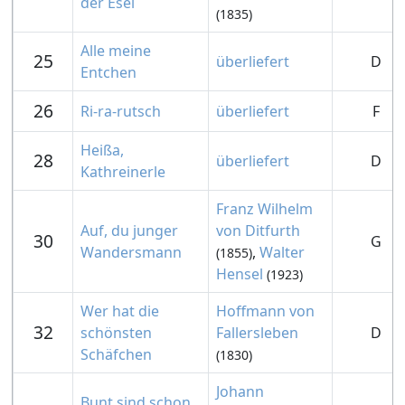
der Esel
(1835)
Alle meine
25
überliefert
D
Entchen
26
Ri-ra-rutsch
überliefert
F
Heißa,
28
überliefert
D
Kathreinerle
Franz Wilhelm
Auf, du junger
von Ditfurth
30
G
Wandersmann
,
Walter
(1855)
Hensel
(1923)
Wer hat die
Hoffmann von
32
schönsten
Fallersleben
D
Schäfchen
(1830)
Johann
Bunt sind schon