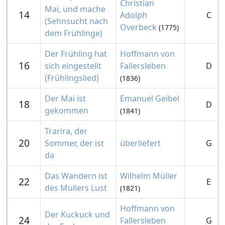
Christian
Mai, und mache
14
Adolph
C
(Sehnsucht nach
Overbeck
(1775)
dem Frühlinge)
Der Frühling hat
Hoffmann von
16
sich eingestellt
Fallersleben
D
(Frühlingslied)
(1836)
Der Mai ist
Emanuel Geibel
18
D
gekommen
(1841)
Trarira, der
20
Sommer, der ist
überliefert
G
da
Das Wandern ist
Wilhelm Müller
22
E
des Müllers Lust
(1821)
Hoffmann von
Der Kuckuck und
24
Fallersleben
G