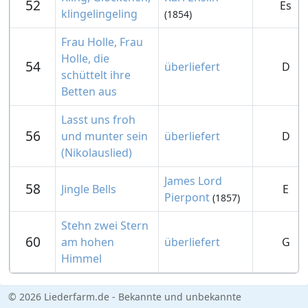
52
Es
klingelingeling
(1854)
Frau Holle, Frau
Holle, die
54
überliefert
D
schüttelt ihre
Betten aus
Lasst uns froh
56
und munter sein
überliefert
D
(Nikolauslied)
James Lord
58
Jingle Bells
E
Pierpont
(1857)
Stehn zwei Stern
60
am hohen
überliefert
G
Himmel
© 2026 Liederfarm.de - Bekannte und unbekannte