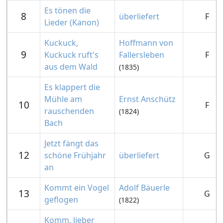
Es tönen die
8
überliefert
F
Lieder (Kanon)
Kuckuck,
Hoffmann von
9
Kuckuck ruft's
Fallersleben
F
aus dem Wald
(1835)
Es klappert die
Mühle am
Ernst Anschütz
10
F
rauschenden
(1824)
Bach
Jetzt fängt das
12
schöne Frühjahr
überliefert
G
an
Kommt ein Vogel
Adolf Bäuerle
13
G
geflogen
(1822)
Komm, lieber