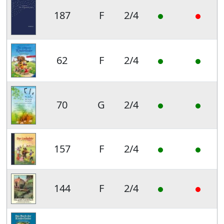
187
F
2/4
62
F
2/4
70
G
2/4
157
F
2/4
144
F
2/4