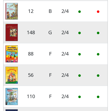
12
B
2/4
148
G
2/4
88
F
2/4
56
F
2/4
110
F
2/4