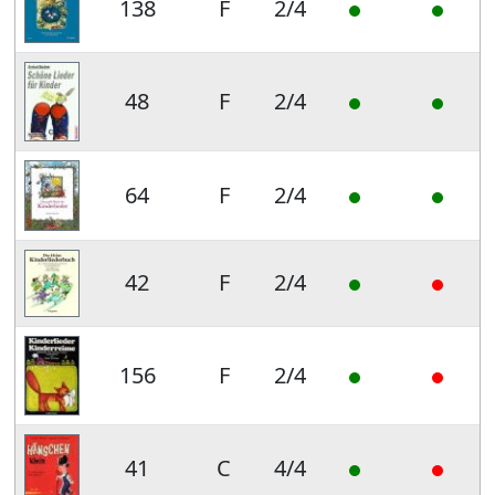
138
F
2/4
48
F
2/4
64
F
2/4
42
F
2/4
156
F
2/4
41
C
4/4