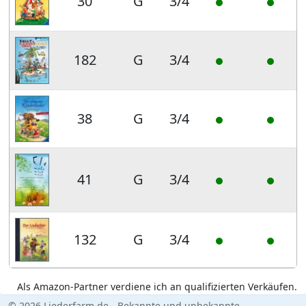
30
G
3/4
182
G
3/4
38
G
3/4
41
G
3/4
132
G
3/4
Als Amazon-Partner verdiene ich an qualifizierten Verkäufen.
© 2026 Liederfarm.de - Bekannte und unbekannte