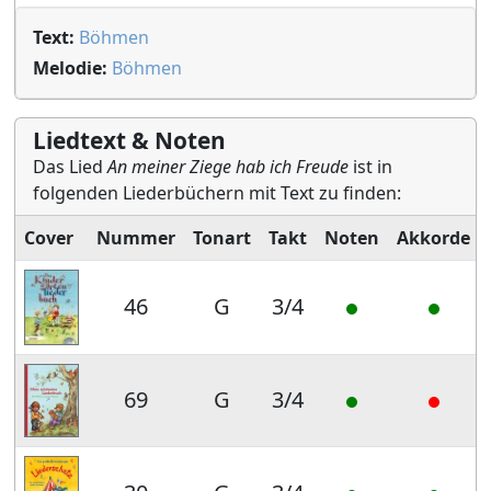
Text:
Böhmen
Melodie:
Böhmen
Liedtext & Noten
Das Lied
An meiner Ziege hab ich Freude
ist in
folgenden Liederbüchern mit Text zu finden:
Cover
Nummer
Tonart
Takt
Noten
Akkorde
46
G
3/4
69
G
3/4