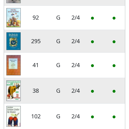
92
G
2/4
295
G
2/4
41
G
2/4
38
G
2/4
102
G
2/4