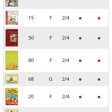
15
F
2/4
50
F
2/4
80
F
2/4
68
G
2/4
20
F
2/4