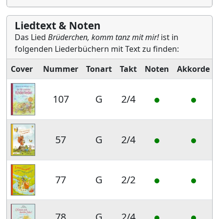
Liedtext & Noten
Das Lied
Brüderchen, komm tanz mit mir!
ist in
folgenden Liederbüchern mit Text zu finden:
Cover
Nummer
Tonart
Takt
Noten
Akkorde
107
G
2/4
57
G
2/4
77
G
2/2
78
G
2/4