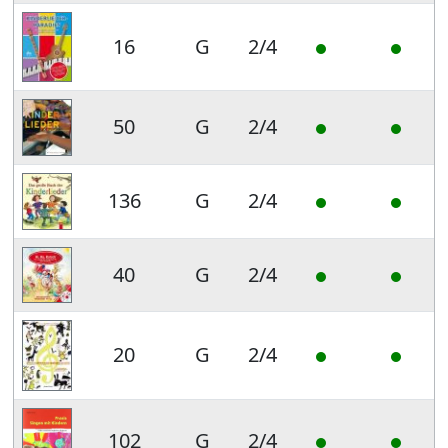
16
G
2/4
50
G
2/4
136
G
2/4
40
G
2/4
20
G
2/4
102
G
2/4