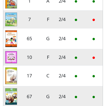
1
A
2/4
7
F
2/4
65
G
2/4
10
F
2/4
17
C
2/4
67
G
2/4