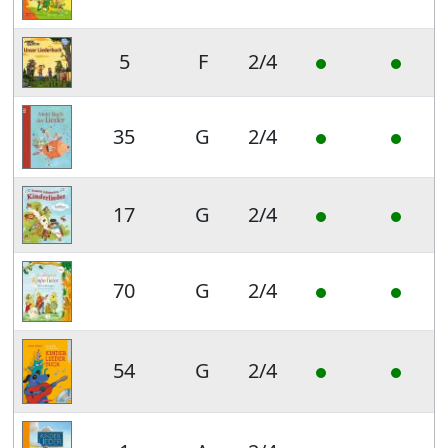
5
F
2/4
35
G
2/4
17
G
2/4
70
G
2/4
54
G
2/4