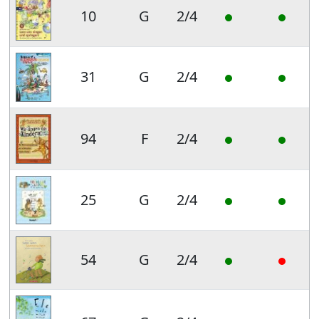
10
G
2/4
31
G
2/4
94
F
2/4
25
G
2/4
54
G
2/4