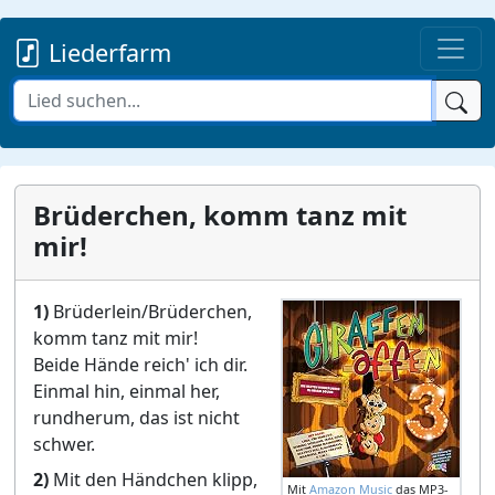
Liederfarm
Brüderchen, komm tanz mit
mir!
1)
Brüderlein/Brüderchen,
komm tanz mit mir!
Beide Hände reich' ich dir.
Einmal hin, einmal her,
rundherum, das ist nicht
schwer.
2)
Mit den Händchen klipp,
Mit
Amazon Music
das MP3-