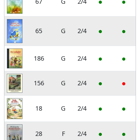
67
G
2/4
65
G
2/4
186
G
2/4
156
G
2/4
18
G
2/4
28
F
2/4