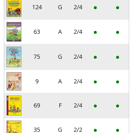
124
G
2/4
63
A
2/4
75
G
2/4
9
A
2/4
69
F
2/4
35
G
2/2