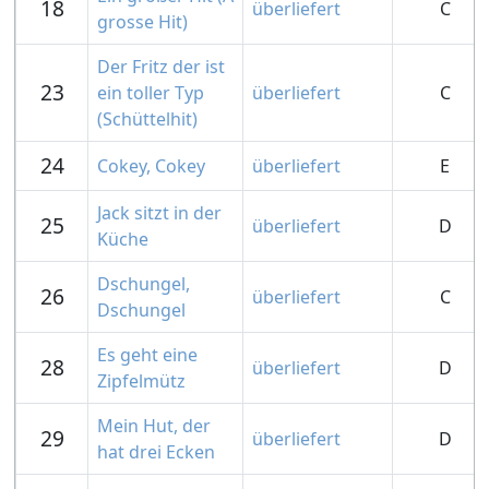
18
überliefert
C
grosse Hit)
Der Fritz der ist
23
ein toller Typ
überliefert
C
(Schüttelhit)
24
Cokey, Cokey
überliefert
E
Jack sitzt in der
25
überliefert
D
Küche
Dschungel,
26
überliefert
C
Dschungel
Es geht eine
28
überliefert
D
Zipfelmütz
Mein Hut, der
29
überliefert
D
hat drei Ecken