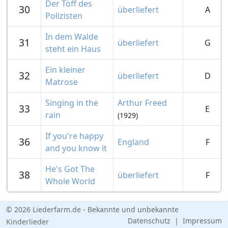
Der Töff des
30
überliefert
A
Polizisten
In dem Walde
31
überliefert
G
steht ein Haus
Ein kleiner
32
überliefert
D
Matrose
Singing in the
Arthur Freed
33
E
rain
(1929)
If you're happy
36
England
F
and you know it
He's Got The
38
überliefert
F
Whole World
© 2026 Liederfarm.de - Bekannte und unbekannte
Datenschutz
|
Impressum
Kinderlieder