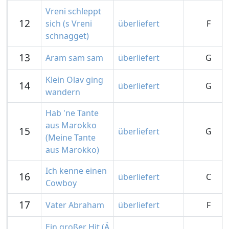
Vreni schleppt
12
sich (s Vreni
überliefert
F
schnagget)
13
Aram sam sam
überliefert
G
Klein Olav ging
14
überliefert
G
wandern
Hab 'ne Tante
aus Marokko
15
überliefert
G
(Meine Tante
aus Marokko)
Ich kenne einen
16
überliefert
C
Cowboy
17
Vater Abraham
überliefert
F
Ein großer Hit (Ä