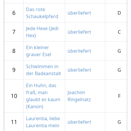
Das rote
6
überliefert
D
Schaukelpferd
Jede Hexe (Jedi
7
überliefert
C
Hex)
Ein kleiner
8
überliefert
G
grauer Esel
Schwimmen in
9
überliefert
G
der Badeanstalt
Ein Huhn, das
fraß, man
Joachim
10
F
glaubt es kaum
Ringelnatz
(Kanon)
Laurentia, liebe
11
überliefert
G
Laurentia mein