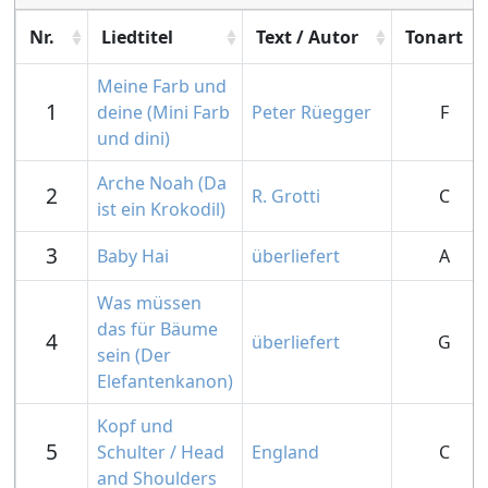
Nr.
Liedtitel
Text / Autor
Tonart
Meine Farb und
1
deine (Mini Farb
Peter Rüegger
F
und dini)
Arche Noah (Da
2
R. Grotti
C
ist ein Krokodil)
3
Baby Hai
überliefert
A
Was müssen
das für Bäume
4
überliefert
G
sein (Der
Elefantenkanon)
Kopf und
5
Schulter / Head
England
C
and Shoulders