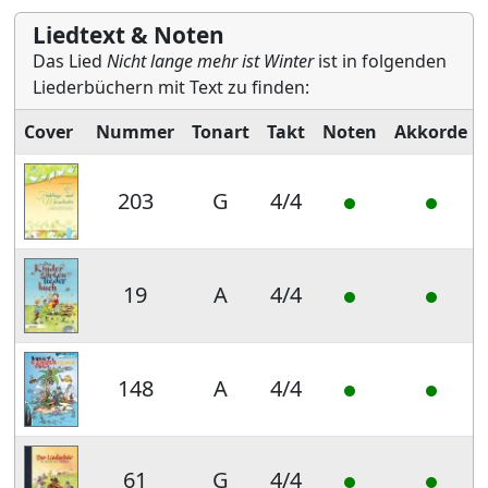
Liedtext & Noten
Das Lied
Nicht lange mehr ist Winter
ist in folgenden
Liederbüchern mit Text zu finden:
Cover
Nummer
Tonart
Takt
Noten
Akkorde
203
G
4/4
19
A
4/4
148
A
4/4
61
G
4/4