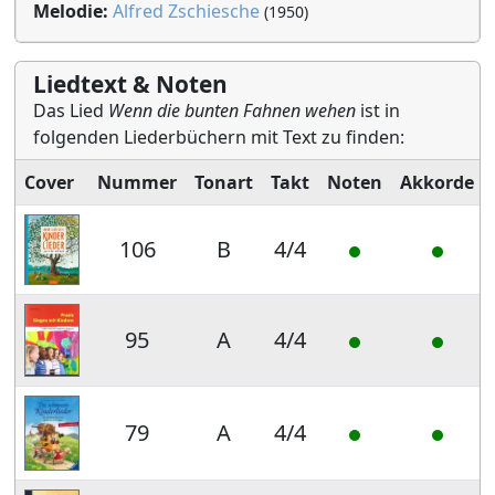
Melodie:
Alfred Zschiesche
(1950)
Liedtext & Noten
Das Lied
Wenn die bunten Fahnen wehen
ist in
folgenden Liederbüchern mit Text zu finden:
Cover
Nummer
Tonart
Takt
Noten
Akkorde
106
B
4/4
95
A
4/4
79
A
4/4