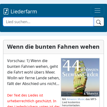
Liederfarm
Wenn die bunten Fahnen wehen
Vorschau: 1) Wenn die
bunten Fahnen wehen, geht
die Fahrt wohl übers Meer.
Wolln wir ferne Lande sehen,
fällt der Abschied uns nicht...
Der Text des Liedes ist
Mit
Amazon Music
das MP3-
urheberrechtlich geschützt. In
Lied kostenlos
herunterladen.
den Liederbüchern unten ist der