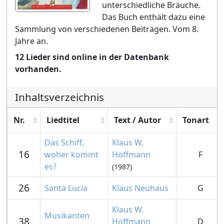
unterschiedliche Bräuche.
Das Buch enthält dazu eine
Sammlung von verschiedenen Beiträgen. Vom 8.
Jahre an.
12 Lieder sind online in der Datenbank
vorhanden.
Inhaltsverzeichnis
Nr.
Liedtitel
Text / Autor
Tonart
Das Schiff,
Klaus W.
16
woher kommt
Hoffmann
F
es?
(1987)
26
Santa Lucia
Klaus Neuhaus
G
Klaus W.
Musikanten
38
Hoffmann
D