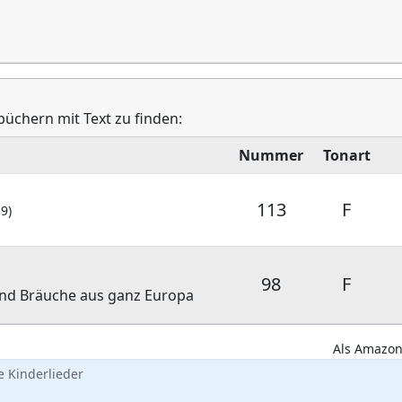
büchern mit Text zu finden:
Nummer
Tonart
113
F
9)
98
F
 und Bräuche aus ganz Europa
Als Amazon-
 Kinderlieder