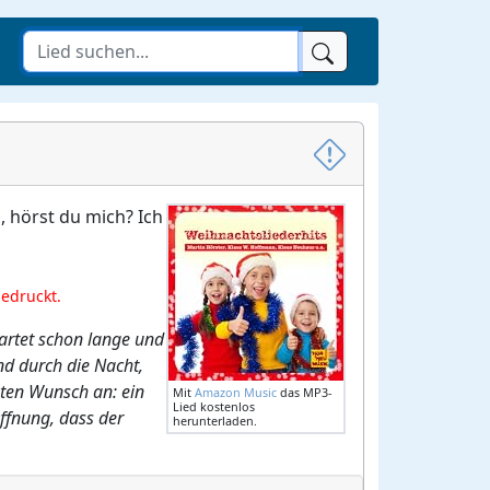
, hörst du mich? Ich
gedruckt.
wartet schon lange und
nd durch die Nacht,
ößten Wunsch an: ein
Mit
Amazon Music
das MP3-
Lied kostenlos
offnung, dass der
herunterladen.