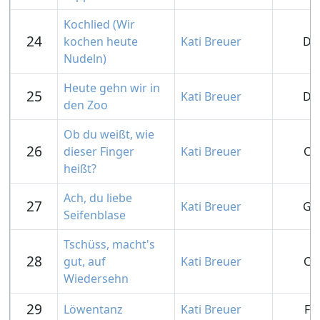
Kochlied (Wir
24
kochen heute
Kati Breuer
D
Nudeln)
Heute gehn wir in
25
Kati Breuer
D
den Zoo
Ob du weißt, wie
26
dieser Finger
Kati Breuer
C
heißt?
Ach, du liebe
27
Kati Breuer
G
Seifenblase
Tschüss, macht's
28
gut, auf
Kati Breuer
C
Wiedersehn
29
Löwentanz
Kati Breuer
F