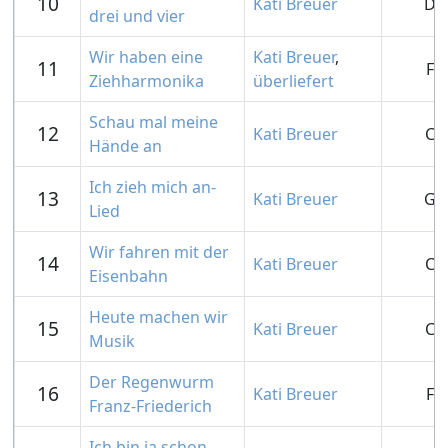
10
Kati Breuer
D
drei und vier
Wir haben eine
Kati Breuer
,
11
F
Ziehharmonika
überliefert
Schau mal meine
12
Kati Breuer
C
Hände an
Ich zieh mich an-
13
Kati Breuer
G
Lied
Wir fahren mit der
14
Kati Breuer
C
Eisenbahn
Heute machen wir
15
Kati Breuer
C
Musik
Der Regenwurm
16
Kati Breuer
F
Franz-Friederich
Ich bin ja schon