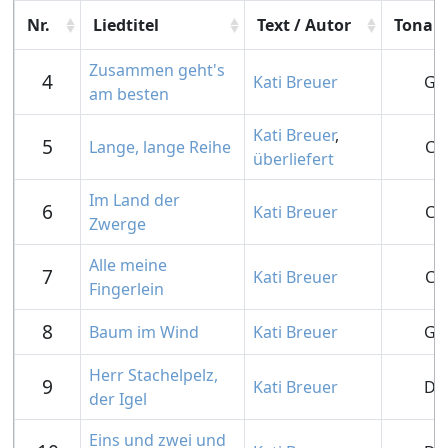
Nr.
Liedtitel
Text / Autor
Tonart
Zusammen geht's
4
Kati Breuer
G
am besten
Kati Breuer
,
5
Lange, lange Reihe
C
überliefert
Im Land der
6
Kati Breuer
C
Zwerge
Alle meine
7
Kati Breuer
C
Fingerlein
8
Baum im Wind
Kati Breuer
G
Herr Stachelpelz,
9
Kati Breuer
D
der Igel
Eins und zwei und