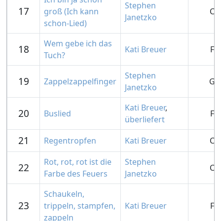
Stephen
17
groß (Ich kann
C
Janetzko
schon-Lied)
Wem gebe ich das
18
Kati Breuer
F
Tuch?
Stephen
19
Zappelzappelfinger
G
Janetzko
Kati Breuer
,
20
Buslied
F
überliefert
21
Regentropfen
Kati Breuer
C
Rot, rot, rot ist die
Stephen
22
C
Farbe des Feuers
Janetzko
Schaukeln,
23
trippeln, stampfen,
Kati Breuer
F
zappeln