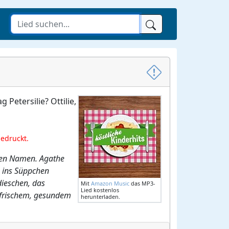
Petersilie? Ottilie,
gedruckt.
nden Namen. Agathe
en ins Süppchen
dieschen, das
Mit
Amazon Music
das MP3-
Lied kostenlos
n frischem, gesundem
herunterladen.