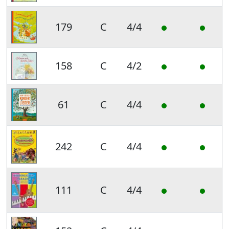
179
C
4/4
158
C
4/2
61
C
4/4
242
C
4/4
111
C
4/4