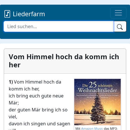
Liederfarm
Vom Himmel hoch da komm ich
her
1)
Vom Himmel hoch da
komm ich her,
ich bring euch gute neue
Mär;
der guten Mär bring ich so
viel,
davon ich singen und sagen
Mit
Amazon Music
das MP3-