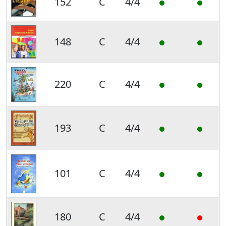
152
C
4/4
148
C
4/4
220
C
4/4
193
C
4/4
101
C
4/4
180
C
4/4