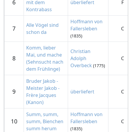
6
mit dem
überliefert
F
Kontrabass
Hoffmann von
Alle Vögel sind
7
Fallersleben
C
schon da
(1835)
Komm, lieber
Christian
Mai, und mache
8
Adolph
C
(Sehnsucht nach
Overbeck
(1775)
dem Frühlinge)
Bruder Jakob -
Meister Jakob -
9
überliefert
C
Frère Jacques
(Kanon)
Summ, summ,
Hoffmann von
10
summ, Bienchen
Fallersleben
C
summ herum
(1835)