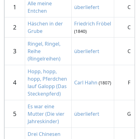
Alle meine
1
überliefert
C
Entchen
Häschen in der
Friedrich Fröbel
2
C
Grube
(1840)
Ringel, Ringel,
3
Reihe
überliefert
C
(Ringelreihen)
Hopp, hopp,
hopp, Pferdchen
4
Carl Hahn
F
(1807)
lauf Galopp (Das
Steckenpferd)
Es war eine
5
Mutter (Die vier
überliefert
G
Jahreskinder)
Drei Chinesen