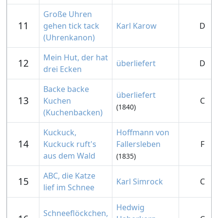
Große Uhren
11
gehen tick tack
Karl Karow
D
(Uhrenkanon)
Mein Hut, der hat
12
überliefert
D
drei Ecken
Backe backe
überliefert
13
Kuchen
C
(1840)
(Kuchenbacken)
Kuckuck,
Hoffmann von
14
Kuckuck ruft's
Fallersleben
F
aus dem Wald
(1835)
ABC, die Katze
15
Karl Simrock
C
lief im Schnee
Hedwig
Schneeflöckchen,