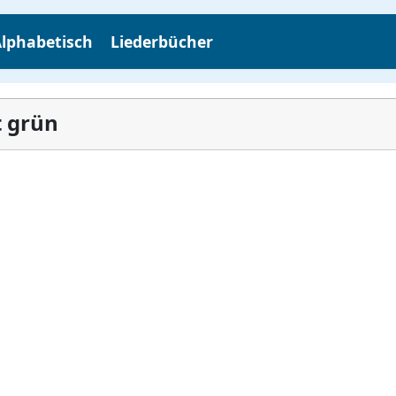
lphabetisch
Liederbücher
st grün