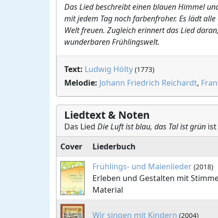
Das Lied beschreibt einen blauen Himmel und
mit jedem Tag noch farbenfroher. Es lädt all
Welt freuen. Zugleich erinnert das Lied dara
wunderbaren Frühlingswelt.
Text:
Ludwig Hölty
(1773)
Melodie:
Johann Friedrich Reichardt
,
Fran
Liedtext & Noten
Das Lied
Die Luft ist blau, das Tal ist grün
ist
Cover
Liederbuch
Frühlings- und Maienlieder
(2018)
Erleben und Gestalten mit Stimm
Material
Wir singen mit Kindern
(2004)