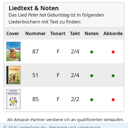
Liedtext & Noten
Das Lied
Peter hat Geburtstag
ist in folgenden
Liederbüchern mit Text zu finden:
Cover
Nummer
Tonart
Takt
Noten
Akkorde
87
F
2/4
51
F
2/4
85
F
2/2
Als Amazon-Partner verdiene ich an qualifizierten Verkäufen.
© 2026 Liederfarm.de - Bekannte und unbekannte