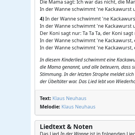
Die Mama sagt: Ich war das nicht, die Mam
In der Wanne schwimmt 'ne Kackawurst un
4)
In der Wanne schwimmt 'ne Kackawurst 
In der Wanne schwimmt 'ne Kackawurst un
Der Koni sagt nur: Ta Ta Ta, der Koni sagt 
In der Wanne schwimmt 'ne Kackawurst, e
In der Wanne schwimmt 'ne Kackawurst, e
In diesem Kinderlied schwimmt eine Kackawur
die Mama genannt, und alle beteuern, dass si
Stimmung. In der letzten Strophe meldet sich 
der Übeltäter war. Das Lied lebt von Wiede
Text:
Klaus Neuhaus
Melodie:
Klaus Neuhaus
Liedtext & Noten
Das Lied
In der Wanne
ist in folgenden Lie