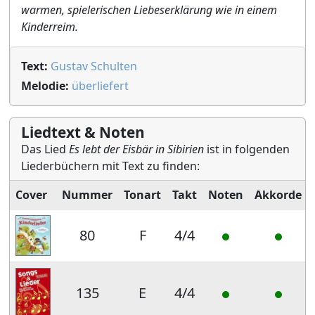
warmen, spielerischen Liebeserklärung wie in einem
Kinderreim.
Text:
Gustav Schulten
Melodie:
überliefert
Liedtext & Noten
Das Lied
Es lebt der Eisbär in Sibirien
ist in folgenden
Liederbüchern mit Text zu finden:
Cover
Nummer
Tonart
Takt
Noten
Akkorde
80
F
4/4
135
E
4/4