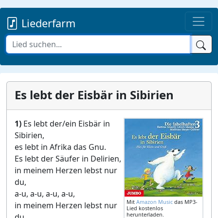
Liederfarm
Es lebt der Eisbär in Sibirien
1)
Es lebt der/ein Eisbär in
Sibirien,
es lebt in Afrika das Gnu.
Es lebt der Säufer in Delirien,
in meinem Herzen lebst nur
du,
a-u, a-u, a-u, a-u,
Mit
Amazon Music
das MP3-
in meinem Herzen lebst nur
Lied kostenlos
herunterladen.
du.