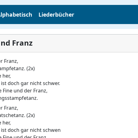
lphabetisch
Liederbücher
und Franz
er Franz,
ampfetanz. (2x)
 her,
ist doch gar nicht schwer.
e Fine und der Franz,
ingsstampfetanz.
er Franz,
atschetanz. (2x)
 her,
 ist doch gar nicht schwen
e Fine und der Franz,