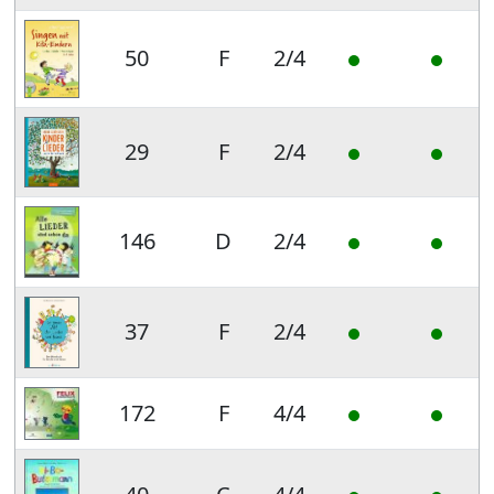
50
F
2/4
29
F
2/4
146
D
2/4
37
F
2/4
172
F
4/4