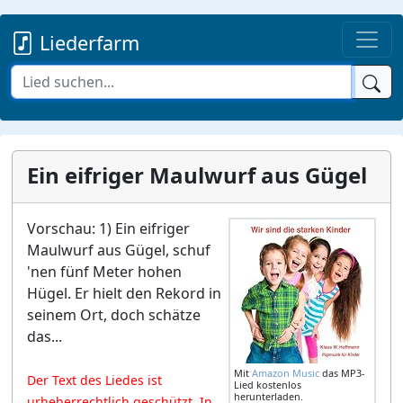
Liederfarm
Ein eifriger Maulwurf aus Gügel
Vorschau: 1) Ein eifriger
Maulwurf aus Gügel, schuf
'nen fünf Meter hohen
Hügel. Er hielt den Rekord in
seinem Ort, doch schätze
das...
Mit
Amazon Music
das MP3-
Der Text des Liedes ist
Lied kostenlos
herunterladen.
urheberrechtlich geschützt. In