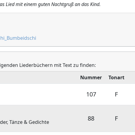
das Lied mit einem guten Nachtgruß an das Kind.
schi_Bumbeidschi
olgenden Liederbüchern mit Text zu finden:
Nummer
Tonart
107
F
88
F
eder, Tänze & Gedichte