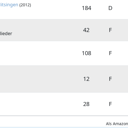
itsingen
(2012)
184
D
42
F
lieder
108
F
12
F
28
F
Als Amazon-