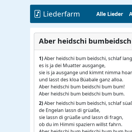
Liederfarm
Alle Lieder
A
Aber heidschi bumbeidsch
1)
Aber heidschi bum beidschi, schlaf lang
es is ja dei Muatter ausgange,
sie is ja ausgange und kimmt nimma ho
und lasst des kloa Büabale ganz alloa.
Aber heidschi bum beidschi bum bum!
Aber heidschi bum beidschi bum bum.
2)
Aber heidschi bum beidschi, schlaf süa
de Engelan lassn di grüaße,
sie lassn di grüaße und lassn di fragn,
ob du im Himmi spaziern willst fahrn.
Aber heidschi bum beidschi bum bum bu