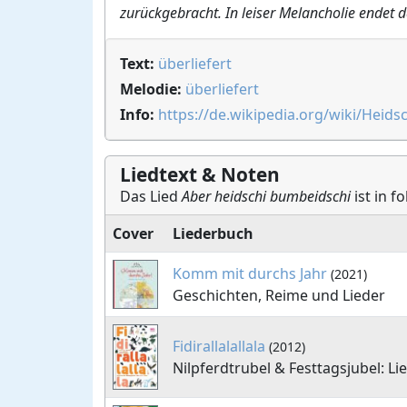
zurückgebracht. In leiser Melancholie endet 
Text:
überliefert
Melodie:
überliefert
Info:
https://de.wikipedia.org/wiki/Heid
Liedtext & Noten
Das Lied
Aber heidschi bumbeidschi
ist in f
Cover
Liederbuch
Komm mit durchs Jahr
(2021)
Geschichten, Reime und Lieder
Fidirallalallala
(2012)
Nilpferdtrubel & Festtagsjubel: Li