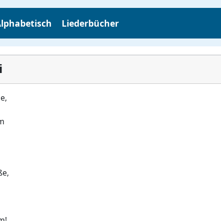
lphabetisch
Liederbücher
i
e,
am
ße,
m!