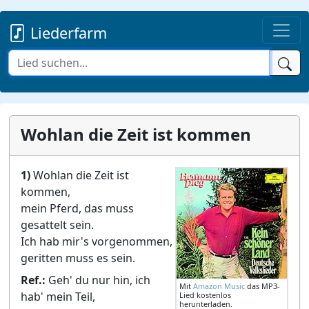
Liederfarm
Wohlan die Zeit ist kommen
1)
Wohlan die Zeit ist
kommen,
mein Pferd, das muss
gesattelt sein.
Ich hab mir's vorgenommen,
geritten muss es sein.
Ref.:
Geh' du nur hin, ich
Mit
Amazon Music
das MP3-
hab' mein Teil,
Lied kostenlos
herunterladen.