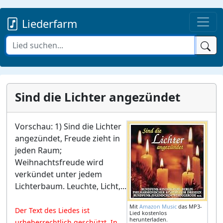
Liederfarm
Sind die Lichter angezündet
Vorschau: 1) Sind die Lichter
angezündet, Freude zieht in
jeden Raum;
Weihnachtsfreude wird
verkündet unter jedem
Lichterbaum. Leuchte, Licht,...
Mit
Amazon Music
das MP3-
Der Text des Liedes ist
Lied kostenlos
herunterladen.
urheberrechtlich geschützt. In