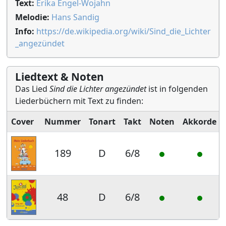
Text:
Erika Engel-Wojahn
Melodie:
Hans Sandig
Info:
https://de.wikipedia.org/wiki/Sind_die_Lichter
_angezündet
Liedtext & Noten
Das Lied
Sind die Lichter angezündet
ist in folgenden
Liederbüchern mit Text zu finden:
Cover
Nummer
Tonart
Takt
Noten
Akkorde
189
D
6/8
48
D
6/8