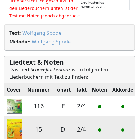
urheberrechtlich geschützt. In
Lied kostenlos
herunterladen.
den Liederbüchern unten ist der
Text mit Noten jedoch abgedruckt.
Text:
Wolfgang Spode
Melodie:
Wolfgang Spode
Liedtext & Noten
Das Lied
Schneeflockentanz
ist in folgenden
Liederbüchern mit Text zu finden:
Cover
Nummer
Tonart
Takt
Noten
Akkorde
116
F
2/4
15
D
2/4