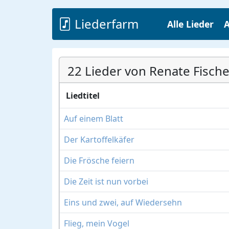
Liederfarm
Alle Lieder
A
22 Lieder von Renate Fische
Liedtitel
Auf einem Blatt
Der Kartoffelkäfer
Die Frösche feiern
Die Zeit ist nun vorbei
Eins und zwei, auf Wiedersehn
Flieg, mein Vogel