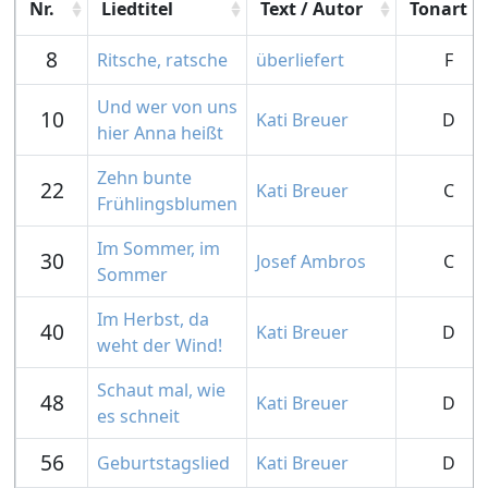
Nr.
Liedtitel
Text / Autor
Tonart
8
Ritsche, ratsche
überliefert
F
Und wer von uns
10
Kati Breuer
D
hier Anna heißt
Zehn bunte
22
Kati Breuer
C
Frühlingsblumen
Im Sommer, im
30
Josef Ambros
C
Sommer
Im Herbst, da
40
Kati Breuer
D
weht der Wind!
Schaut mal, wie
48
Kati Breuer
D
es schneit
56
Geburtstagslied
Kati Breuer
D