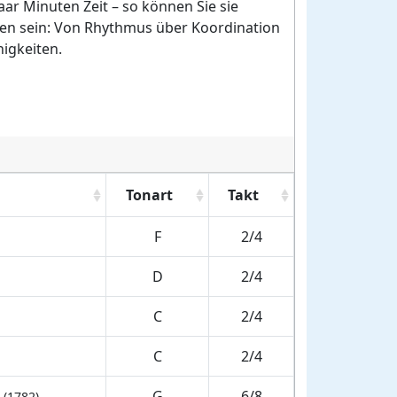
ar Minuten Zeit – so können Sie sie
hren sein: Von Rhythmus über Koordination
igkeiten.
Tonart
Takt
F
2/4
D
2/4
C
2/4
C
2/4
G
6/8
(1782)