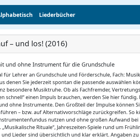
lphabetisch
Liederbücher
f – und los! (2016)
it und ohne Instrument für die Grundschule
l für Lehrer an Grundschule und Förderschule, Fach: Musik, 
aus denen Sie jederzeit spontan die passende auswählen k
nz besondere Musiktruhe. Ob als Fachfremder, Vertretungs
n schnell“ einen Impuls brauchen, werden Sie hier fündig. D
nd ohne Instrumente. Den Großteil der Impulse können Sie 
ühren – bzw. auf Alternativvorschläge zurückgreifen. So kö
strumentenfundus nutzen und ohne großen Aufwand bei d
„Musikalische Rituale“, Jahreszeiten-Spiele rund um Frühl
e und Lieder sind übersichtlich und klar erklärt. Angaben zu