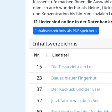
Klassenstufe machen Ihnen die Auswahl ga
nämlich auch wunderbar als kleine „Lücke
und Konzentration bis hin zum sozialen L
12 Lieder sind online in der Datenbank
Inhaltsverzeichnis als PDF speichern
Inhaltsverzeichnis
Nr.
Liedtitel
15
Die Tessa zieht ein Los
23
Blauer, blauer Fingerhut
37
Der Kuckuck und der Esel
52
Jetzt fahr'n wir übern See
69
Bunt sind schon die Wälder (Her