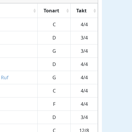
Tonart
Takt
C
4/4
D
3/4
G
3/4
D
4/4
 Ruf
G
4/4
C
4/4
F
4/4
D
3/4
C
12/8