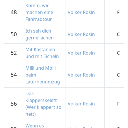
Komm, wir
48
machen eine
Volker Rosin
F
Fahrradtour
Ich seh dich
50
Volker Rosin
C
gerne lachen
Mit Kastanien
52
Volker Rosin
C
und mit Eicheln
Milli und Molli
54
beim
Volker Rosin
C
Laternenumzug
Das
Klapperskelett
56
Volker Rosin
F
(Wer klappert so
nett)
Wenn es