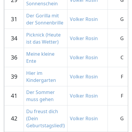
Volker Rosin
G
Sonnenschein
Der Gorilla mit
31
Volker Rosin
G
der Sonnenbrille
Picknick (Heute
34
Volker Rosin
G
ist das Wetter)
Meine kleine
36
Volker Rosin
C
Ente
Hier im
39
Volker Rosin
F
Kindergarten
Der Sommer
41
Volker Rosin
F
muss gehen
Du freust dich
42
(Dein
Volker Rosin
G
Geburtstagslied!)