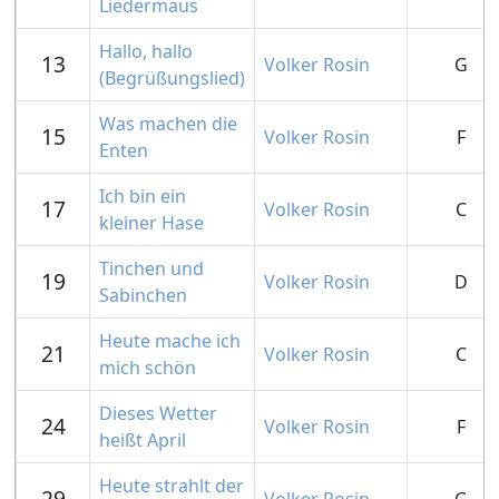
Liedermaus
Hallo, hallo
13
Volker Rosin
G
(Begrüßungslied)
Was machen die
15
Volker Rosin
F
Enten
Ich bin ein
17
Volker Rosin
C
kleiner Hase
Tinchen und
19
Volker Rosin
D
Sabinchen
Heute mache ich
21
Volker Rosin
C
mich schön
Dieses Wetter
24
Volker Rosin
F
heißt April
Heute strahlt der
29