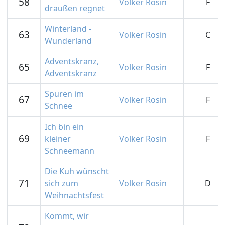
58
Volker Rosin
F
draußen regnet
Winterland -
63
Volker Rosin
C
Wunderland
Adventskranz,
65
Volker Rosin
F
Adventskranz
Spuren im
67
Volker Rosin
F
Schnee
Ich bin ein
69
kleiner
Volker Rosin
F
Schneemann
Die Kuh wünscht
71
sich zum
Volker Rosin
D
Weihnachtsfest
Kommt, wir